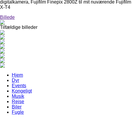
digitalkamera, Fujifilm Finepix 2800Z til mit nuværende Fujifilm
X-T4
Billede
Tilfældige billeder
Hjem
Dyr
Events
Kongeligt
Musik
Rejse
Biler
Fugle